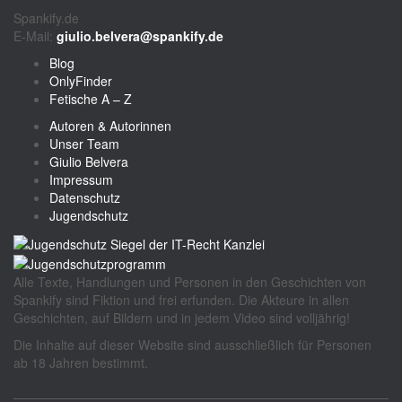
Spankify.de
E-Mail:
giulio.belvera@spankify.de
Blog
OnlyFinder
Fetische A – Z
Autoren & Autorinnen
Unser Team
Giulio Belvera
Impressum
Datenschutz
Jugendschutz
Alle Texte, Handlungen und Personen in den Geschichten von
Spankify sind Fiktion und frei erfunden. Die Akteure in allen
Geschichten, auf Bildern und in jedem Video sind volljährig!
Die Inhalte auf dieser Website sind ausschließlich für Personen
ab 18 Jahren bestimmt.