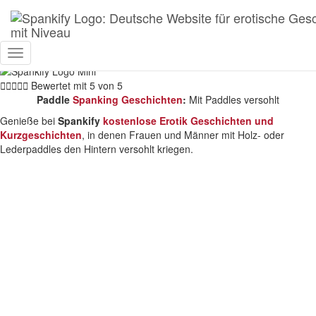
Spankify
»
Vorlieben
»
Paddle
Paddle Spanking
Toggle
Navigation





Bewertet mit 5 von 5
Paddle
Spanking Geschichten
:
Mit Paddles versohlt
Genieße bei
Spankify
kostenlose Erotik Geschichten und
Kurzgeschichten
, in denen Frauen und Männer mit Holz- oder
Lederpaddles den Hintern versohlt kriegen.