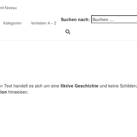
innen (18) auf Klassenfa
Suchen nach:
Kategorien
Vorlieben A – Z
en Text handelt es sich um eine
fiktive Geschichte
und keine Schilderu
tion
hinweisen.