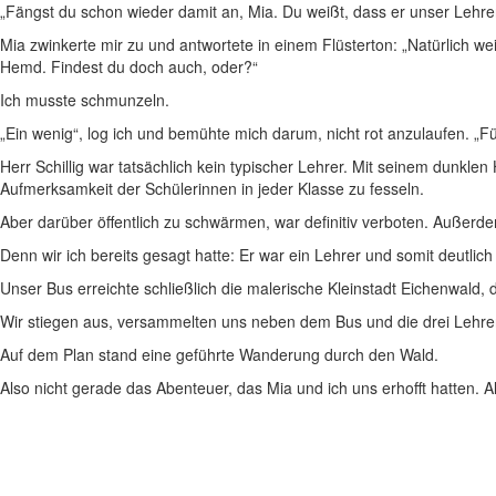
„Fängst du schon wieder damit an, Mia. Du weißt, dass er unser Lehrer i
Mia zwinkerte mir zu und antwortete in einem Flüsterton: „Natürlich we
Hemd. Findest du doch auch, oder?“
Ich musste schmunzeln.
„Ein wenig“, log ich und bemühte mich darum, nicht rot anzulaufen. „Fü
Herr Schillig war tatsächlich kein typischer Lehrer. Mit seinem dunkle
Aufmerksamkeit der Schülerinnen in jeder Klasse zu fesseln.
Aber darüber öffentlich zu schwärmen, war definitiv verboten. Außer
Denn wir ich bereits gesagt hatte: Er war ein Lehrer und somit deutlich ä
Unser Bus erreichte schließlich die malerische Kleinstadt Eichenwald, 
Wir stiegen aus,
versammelten uns neben dem Bus und die drei Lehrer, 
Auf dem Plan stand eine geführte Wanderung durch den Wald.
Also nicht gerade das Abenteuer, das Mia und ich uns erhofft hatten. A