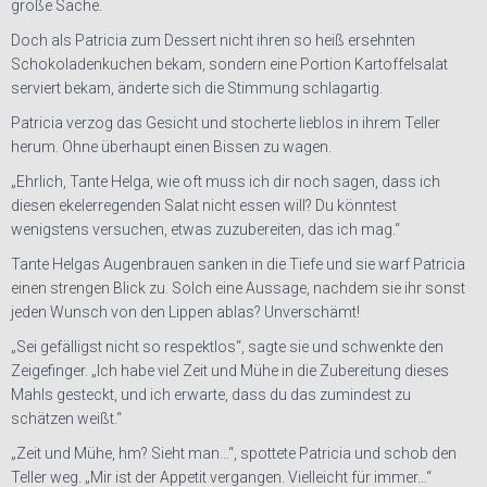
große Sache.
Doch als Patricia zum Dessert nicht ihren so heiß ersehnten
Schokoladenkuchen bekam, sondern eine Portion Kartoffelsalat
serviert bekam, änderte sich die Stimmung schlagartig.
Patricia verzog das Gesicht und stocherte lieblos in ihrem Teller
herum. Ohne überhaupt einen Bissen zu wagen.
„Ehrlich, Tante Helga, wie oft muss ich dir noch sagen, dass ich
diesen ekelerregenden Salat nicht essen will? Du könntest
wenigstens versuchen, etwas zuzubereiten, das ich mag.“
Tante Helgas Augenbrauen sanken in die Tiefe und sie warf Patricia
einen strengen Blick zu. Solch eine Aussage, nachdem sie ihr sonst
jeden Wunsch von den Lippen ablas? Unverschämt!
„Sei gefälligst nicht so respektlos“, sagte sie und schwenkte den
Zeigefinger. „Ich habe viel Zeit und Mühe in die Zubereitung dieses
Mahls gesteckt, und ich erwarte, dass du das zumindest zu
schätzen weißt.“
„Zeit und Mühe, hm? Sieht man…“, spottete Patricia und schob den
Teller weg. „Mir ist der Appetit vergangen. Vielleicht für immer…“