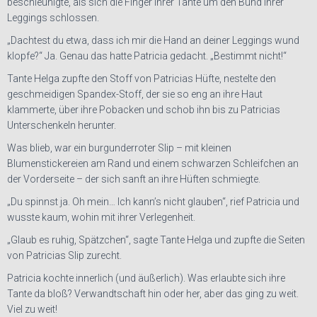
beschleunigte, als sich die Finger ihrer Tante um den Bund ihrer
Leggings schlossen.
„Dachtest du etwa, dass ich mir die Hand an deiner Leggings wund
klopfe?“ Ja. Genau das hatte Patricia gedacht. „Bestimmt nicht!“
Tante Helga zupfte den Stoff von Patricias Hüfte, nestelte den
geschmeidigen Spandex-Stoff, der sie so eng an ihre Haut
klammerte, über ihre Pobacken und schob ihn bis zu Patricias
Unterschenkeln herunter.
Was blieb, war ein burgunderroter Slip – mit kleinen
Blumenstickereien am Rand und einem schwarzen Schleifchen an
der Vorderseite – der sich sanft an ihre Hüften schmiegte.
„Du spinnst ja. Oh mein… Ich kann’s nicht glauben“, rief Patricia und
wusste kaum, wohin mit ihrer Verlegenheit.
„Glaub es ruhig, Spätzchen“, sagte Tante Helga und zupfte die Seiten
von Patricias Slip zurecht.
Patricia kochte innerlich (und äußerlich). Was erlaubte sich ihre
Tante da bloß? Verwandtschaft hin oder her, aber das ging zu weit.
Viel zu weit!