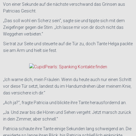
Von einer Sekunde auf die nächste verschwand das Grinsen aus
Patricias Gesicht.
„Das soll wohl ein Scherz sein“, sagte sie und tippte sich mit dem
Zeigefinger gegen die Stirn. „Ich lasse mir von dir doch nicht das
Weggehen verbieten.“
Sie trat zur Seite und steuerte auf die Tür zu, doch Tante Helga packte
sie am Arm und hielt sie fest.
„Ich warne dich, mein Fräulein. Wenn du heute auch nur einen Schritt
vor diese Tür setzt, landest du im Handumdrehen über meinem Knie,
das versichere ich dir.“
„Ach ja?“, fragte Patricia und blickte ihre Tante herausfordernd an.
„Ja. Und zwar bis die Hören und Sehen vergeht. Jetzt marsch zurück
in dein Zimmer, aber schnell.“
Patricia schaute ihre Tante einige Sekunden lang schweigend an. Die
erwiderte so lange ihren Blick, bis Patricia schließlich einknickte.