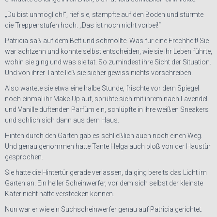
„Du bist unmöglich!“, rief sie, stampfte auf den Boden und stürmte
die Treppenstufen hoch. „Das ist noch nicht vorbei!“
Patricia saß auf dem Bett und schmollte. Was für eine Frechheit!
Sie
war achtzehn und konnte selbst entscheiden, wie sie ihr Leben führte,
wohin sie ging und was sie tat. So zumindest ihre Sicht der Situation.
Und von ihrer Tante ließ sie sicher gewiss nichts vorschreiben.
Also wartete sie etwa eine halbe Stunde, frischte vor dem Spiegel
noch einmal ihr Make-Up auf, sprühte sich mit ihrem nach Lavendel
und Vanille duftenden Parfüm ein, schlüpfte in ihre weißen Sneakers
und schlich sich dann aus dem Haus.
Hinten durch den Garten gab es schließlich auch noch einen Weg.
Und genau genommen hatte Tante Helga auch bloß von der Haustür
gesprochen.
Sie hatte die Hintertür gerade verlassen, da ging bereits das Licht im
Garten an. Ein heller Scheinwerfer, vor dem sich selbst der kleinste
Käfer nicht hätte verstecken können.
Nun war er wie ein Suchscheinwerfer genau auf Patricia gerichtet.