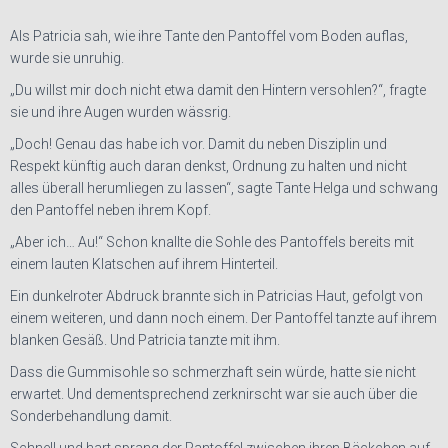
Als Patricia sah, wie ihre Tante den Pantoffel vom Boden auflas,
wurde sie unruhig.
„Du willst mir doch nicht etwa damit den Hintern versohlen?“, fragte
sie und ihre Augen wurden wässrig.
„Doch! Genau das habe ich vor. Damit du neben Disziplin und
Respekt künftig auch daran denkst, Ordnung zu halten und nicht
alles überall herumliegen zu lassen“, sagte Tante Helga und schwang
den Pantoffel neben ihrem Kopf.
„Aber ich… Au!“ Schon knallte die Sohle des Pantoffels bereits mit
einem lauten Klatschen auf ihrem Hinterteil.
Ein dunkelroter Abdruck brannte sich in Patricias Haut, gefolgt von
einem weiteren, und dann noch einem. Der Pantoffel tanzte auf ihrem
blanken Gesäß. Und Patricia tanzte mit ihm.
Dass die Gummisohle so schmerzhaft sein würde, hatte sie nicht
erwartet. Und dementsprechend zerknirscht war sie auch über die
Sonderbehandlung damit.