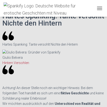
Spankify
»
Erotische Geschichten
»
♥
T
Hartes Spanking: Tante versohlt
O
Nichte den Hintern
G
G
L
E
N
A
Hartes Spanking: Tante versohlt Nichte den Hintern
V
I
G
Giulio Belvera
A
Hintern Versohlen
T
I
O
N
Achtung!
An dieser Stelle noch ein wichtiger Hinweis: Bei dem
folgenden Text handelt es sich um eine
fiktive Geschichte
und keine
Schilderung realer Erlebnisse!
Wir möchten ausdrücklich auf den
Unterschied von Realität und