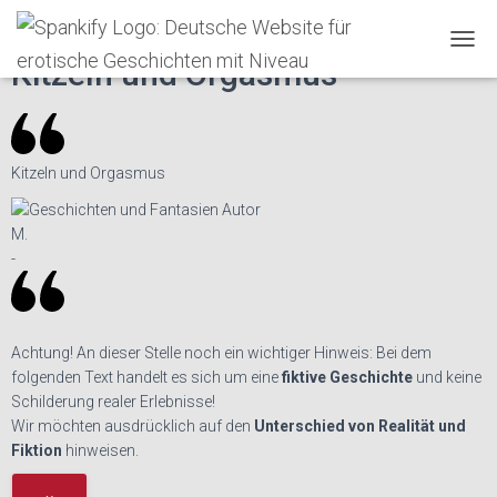
Spankify
»
Erotische Geschichten
»
♥
T
Kitzeln und Orgasmus
O
G
G
L
E
Kitzeln und Orgasmus
N
A
V
M.
I
-
G
A
T
I
O
Achtung!
An dieser Stelle noch ein wichtiger Hinweis: Bei dem
N
folgenden Text handelt es sich um eine
fiktive Geschichte
und keine
Schilderung realer Erlebnisse!
Wir möchten ausdrücklich auf den
Unterschied von Realität und
Fiktion
hinweisen.