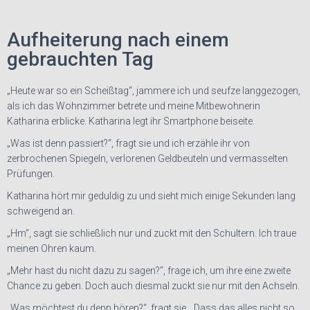
Aufheiterung nach einem
gebrauchten Tag
„Heute war so ein Scheißtag“, jammere ich und seufze langgezogen,
als ich das Wohnzimmer betrete und meine Mitbewohnerin
Katharina erblicke. Katharina legt ihr Smartphone beiseite.
„Was ist denn passiert?“, fragt sie und ich erzähle ihr von
zerbrochenen Spiegeln, verlorenen Geldbeuteln und vermasselten
Prüfungen.
Katharina hört mir geduldig zu und sieht mich einige Sekunden lang
schweigend an.
„Hm“, sagt sie schließlich nur und zuckt mit den Schultern. Ich traue
meinen Ohren kaum.
„Mehr hast du nicht dazu zu sagen?“, frage ich, um ihre eine zweite
Chance zu geben. Doch auch diesmal zuckt sie nur mit den Achseln.
„Was möchtest du denn hören?“, fragt sie. „Dass das alles nicht so