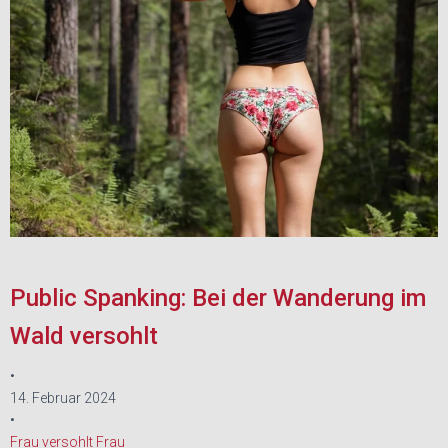
Public Spanking: Bei der Wanderung im
Wald versohlt
•
14. Februar 2024
•
Frau versohlt Frau