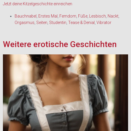
Jetzt deine Kitzelgeschichte einreichen
Bauchnabel
,
Erstes Mal
,
Femdom
,
Füße
,
Lesbisch
,
Nackt
,
Orgasmus
,
Seiten
,
Studentin
,
Tease & Denial
,
Vibrator
Weitere erotische Geschichten