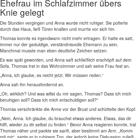
Ehefrau im Schlafzimmer übers
Knie gelegt
Die Stunden vergingen und Anna wurde nicht ruhiger. Sie polterte
durch das Haus, ließ Türen knallen und murrte vor sich hin.
Thomas konnte es irgendwann nicht mehr ertragen. Er hatte es satt,
immer nur der geduldige, verständnisvolle Ehemann zu sein.
Manchmal musste man eben deutliche Zeichen setzen.
Es war spät geworden, und Anna saß schließlich erschöpft auf dem
Sofa. Thomas trat in das Wohnzimmer und sah seine Frau fest an.
„Anna, ich glaube, es reicht jetzt. Wir müssen reden.“
Anna sah ihn herausfordernd an.
„Oh, wirklich? Und was willst du mir sagen, Thomas? Dass ich mich
beruhigen soll? Dass ich mich entschuldigen soll?“
Thomas verschränkte die Arme vor der Brust und schüttelte den Kopf.
„Nein, Anna. Ich glaube, du brauchst etwas anderes. Etwas, das dir
hilft, wieder zu dir selbst zu finden.“
Bevor Anna reagieren konnte, trat
Thomas näher und packte sie sanft, aber bestimmt am Arm. „Komm
mit mir“, sagte er in ruhigem Ton, der jedoch keine Diskussion zuließ.