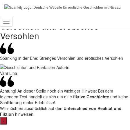
Spankify
»
Erotische Geschichten
»
♥
Spanking in der Ehe: Strenges
Versohlen und erotisches
Toggle
Versohlen
Navigation
Spanking in der Ehe: Strenges Versohlen und erotisches Versohlen
Vani-Lina
Achtung!
An dieser Stelle noch ein wichtiger Hinweis: Bei dem
folgenden Text handelt es sich um eine
fiktive Geschichte
und keine
Schilderung realer Erlebnisse!
Wir möchten ausdrücklich auf den
Unterschied von Realität und
Fiktion
hinweisen.
×