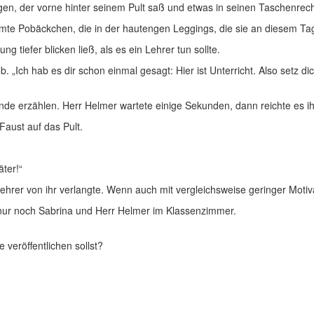
en, der vorne hinter seinem Pult saß und etwas in seinen Taschenrech
rmte Pobäckchen, die in der hautengen Leggings, die sie an diesem Ta
tiefer blicken ließ, als es ein Lehrer tun sollte.
„Ich hab es dir schon einmal gesagt: Hier ist Unterricht. Also setz dic
Ende erzählen. Herr Helmer wartete einige Sekunden, dann reichte es i
Faust auf das Pult.
äter!“
Lehrer von ihr verlangte. Wenn auch mit vergleichsweise geringer Motiv
 nur noch Sabrina und Herr Helmer im Klassenzimmer.
e veröffentlichen sollst?