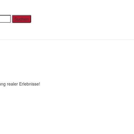
erin (18)
ng realer Erlebnisse!