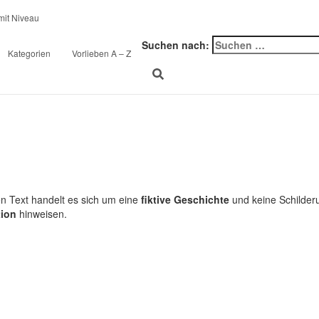
n: Lehrer bestraft Schül
Suchen nach:
Kategorien
Vorlieben A – Z
en Text handelt es sich um eine
fiktive Geschichte
und keine Schilderu
tion
hinweisen.