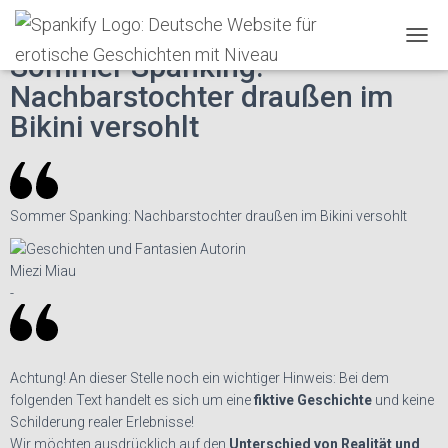
Spankify
»
Erotische Geschichten
»
♥
T
Sommer Spanking:
O
Nachbarstochter draußen im
G
G
Bikini versohlt
L
E
N
A
V
Sommer Spanking: Nachbarstochter draußen im Bikini versohlt
I
G
A
Miezi Miau
T
-
I
O
N
Achtung!
An dieser Stelle noch ein wichtiger Hinweis: Bei dem
folgenden Text handelt es sich um eine
fiktive Geschichte
und keine
Schilderung realer Erlebnisse!
Wir möchten ausdrücklich auf den
Unterschied von Realität und