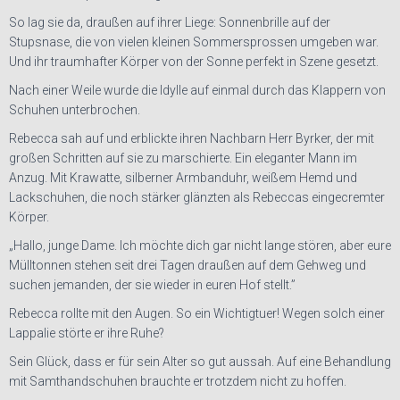
So lag sie da, draußen auf ihrer Liege: Sonnenbrille auf der
Stupsnase, die von vielen kleinen Sommersprossen umgeben war.
Und ihr traumhafter Körper von der Sonne perfekt in Szene gesetzt.
Nach einer Weile wurde die Idylle auf einmal durch das Klappern von
Schuhen unterbrochen.
Rebecca sah auf und erblickte ihren Nachbarn Herr Byrker, der mit
großen Schritten auf sie zu marschierte. Ein eleganter Mann im
Anzug. Mit Krawatte, silberner Armbanduhr, weißem Hemd und
Lackschuhen, die noch stärker glänzten als Rebeccas eingecremter
Körper.
„Hallo, junge Dame. Ich möchte dich gar nicht lange stören, aber eure
Mülltonnen stehen seit drei Tagen draußen auf dem Gehweg und
suchen jemanden, der sie wieder in euren Hof stellt.”
Rebecca rollte mit den Augen. So ein Wichtigtuer! Wegen solch einer
Lappalie störte er ihre Ruhe?
Sein Glück, dass er für sein Alter so gut aussah. Auf eine Behandlung
mit Samthandschuhen brauchte er trotzdem nicht zu hoffen.