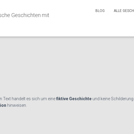
BLOG
ALLE GESC
mit dem Vermieter
en Text handelt es sich um eine
fiktive Geschichte
und keine Schilderung 
tion
hinweisen.