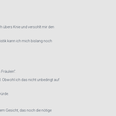
ch übers Knie und versohlt mir den
tistik kann ich mich bislang noch
Fräulein“.
l. Obwohl ich das nicht unbedingt auf
 würde.
gem Gesicht, das noch die nötige