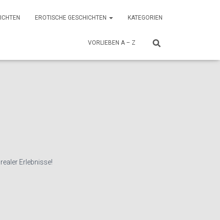
HICHTEN
EROTISCHE GESCHICHTEN
KATEGORIEN
VORLIEBEN A – Z
realer Erlebnisse!