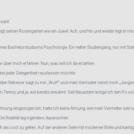
ssant.
gt seinen Rosengarten wie ein Juwel. Ach, und hin und wieder legt er mi
eines Bachelorstudiums Psychologie. Ein netter Studiengang, nur mit Sta
 über mich erfahren. Nun, was will ich da erzählen.
ch bei jeder Gelegenheit rauslassen möchte.
en Retriever sagt zu mir „Wuff“ und mein Vermieter nennt mich „Junges 
 Tennis und ja, wie bereits erwähnt: Seit Neuestem kriege ich den Po vol
e Wohnung eingezogen bin, hatte ich keine Ahnung, wie mein Vermieter sein
 Die Realität lag irgendwo dazwischen.
ls cool zu gelten. Auf der anderen Seite mit moderner Brille und kanti