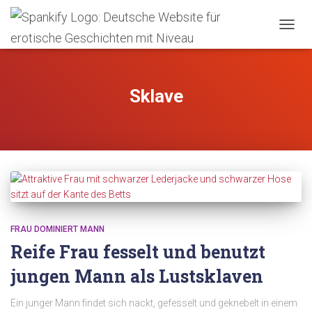
TOGGL
Sklave
FRAU DOMINIERT MANN
Reife Frau fesselt und benutzt
jungen Mann als Lustsklaven
Ein junger Mann findet sich nackt, gefesselt und geknebelt in einem