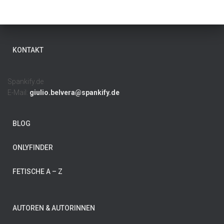
KONTAKT
Spankify.de
E-Mail:
giulio.belvera@spankify.de
BLOG
ONLYFINDER
FETISCHE A – Z
AUTOREN & AUTORINNEN