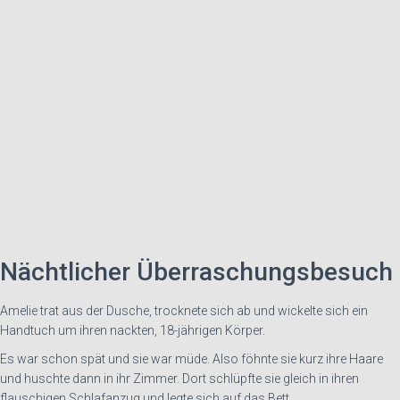
Nächtlicher Überraschungsbesuch
Amelie trat aus der Dusche, trocknete sich ab und wickelte sich ein
Handtuch um ihren nackten, 18-jährigen Körper.
Es war schon spät und sie war müde. Also föhnte sie kurz ihre Haare
und huschte dann in ihr Zimmer. Dort schlüpfte sie gleich in ihren
flauschigen Schlafanzug und legte sich auf das Bett.