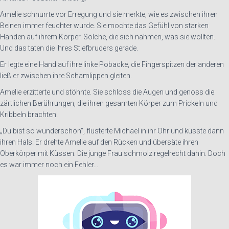
Amelie schnurrte vor Erregung und sie merkte, wie es zwischen ihren
Beinen immer feuchter wurde. Sie mochte das Gefühl von starken
Händen auf ihrem Körper. Solche, die sich nahmen, was sie wollten.
Und das taten die ihres Stiefbruders gerade.
Er legte eine Hand auf ihre linke Pobacke, die Fingerspitzen der anderen
ließ er zwischen ihre Schamlippen gleiten.
Amelie erzitterte und stöhnte. Sie schloss die Augen und genoss die
zärtlichen Berührungen, die ihren gesamten Körper zum Prickeln und
Kribbeln brachten.
„Du bist so wunderschön“, flüsterte Michael in ihr Ohr und küsste dann
ihren Hals. Er drehte Amelie auf den Rücken und übersäte ihren
Oberkörper mit Küssen. Die junge Frau schmolz regelrecht dahin. Doch
es war immer noch ein Fehler…