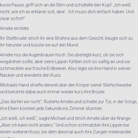
kurze Pause, griff sich an die Stirn und schüttelte den Kopf. „Ich weiß
nicht, wie ich es erklären soll, aber… Ich muss dich einfach haben. Und
zwar sofort!“
Amelie errötete.
Ihr Stiefbruder strich ihr eine Strähne aus dem Gesicht, beugte sich zu
ihr herunter und küsste sie auf den Mund.
Amelie riss die Augenbrauen hoch. Sie überlegte kurz, ob sie sich
wegdrehen sollte, aber seine Lippen fühlten sich so saftig an und sie
schmeckten wie frische Erdbeeren. Also legte sie ihre Hand in seinen
Nacken und erwiderte den Kuss.
Michaels Hand streifte derweil über den Körper seiner Stiefschwester
und berührte dabei auch immer wieder kurz ihre Brüste.
„Das dürfen wir nicht“, flüsterte Amelie und schielte zur Tür, in der Sorge,
ihre Eltern könnten jede Sekunde ins Zimmer stürmen.
„Ich weiß, ich weiß“, sagte Michael und strich Amelie über die Wange.
„Aber ich kann nicht anders.“ Und schon schmatzten ihre Lippen bei
einem weiteren Kuss, bei dem diesmal auch ihre Zungen miteinander