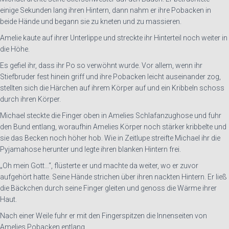
einige Sekunden lang ihren Hintern, dann nahm er ihre Pobacken in
beide Hände und begann sie zu kneten und zu massieren.
Amelie kaute auf ihrer Unterlippe und streckte ihr Hinterteil noch weiter in
die Höhe.
Es gefiel ihr, dass ihr Po so verwöhnt wurde. Vor allem, wenn ihr
Stiefbruder fest hinein griff und ihre Pobacken leicht auseinander zog,
stellten sich die Härchen auf ihrem Körper auf und ein Kribbeln schoss
durch ihren Körper.
Michael steckte die Finger oben in Amelies Schlafanzughose und fuhr
den Bund entlang, woraufhin Amelies Körper noch stärker kribbelte und
sie das Becken noch höher hob. Wie in Zeitlupe streifte Michael ihr die
Pyjamahose herunter und legte ihren blanken Hintern frei.
„Oh mein Gott…“, flüsterte er und machte da weiter, wo er zuvor
aufgehört hatte. Seine Hände strichen über ihren nackten Hintern. Er ließ
die Bäckchen durch seine Finger gleiten und genoss die Wärme ihrer
Haut.
Nach einer Weile fuhr er mit den Fingerspitzen die Innenseiten von
Amelies Pobacken entlang.