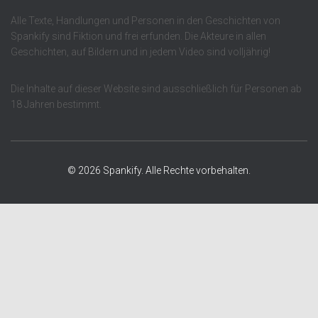
Alle Texte, Handlungen und Personen in den Geschichten von
Spankify sind Fiktion und frei erfunden. Die Akteure in allen
Geschichten, auf Bildern und in jedem Video sind volljährig!
Die Inhalte auf dieser Website sind ausschließlich für Personen ab
18 Jahren bestimmt.
© 2026 Spankify. Alle Rechte vorbehalten.