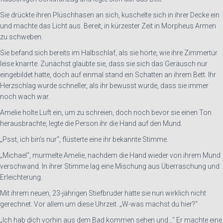
Sie drückte ihren Plüschhasen an sich, kuschelte sich in ihrer Decke ein
und machte das Licht aus. Bereit, in kürzester Zeit in Morpheus Armen
zu schweben.
Sie befand sich bereits im Halbschlaf, als sie hörte, wie ihre Zimmertür
leise knarrte. Zunächst glaubte sie, dass sie sich das Geräusch nur
eingebildet hatte, doch auf einmal stand ein Schatten an ihrem Bett.
Ihr
Herzschlag wurde schneller, als ihr bewusst wurde, dass sie immer
noch wach war.
Amelie holte Luft ein, um zu schreien, doch noch bevor sie einen Ton
herausbrachte, legte die Person ihr die Hand auf den Mund.
„Psst, ich bin’s nur“, flüsterte eine ihr bekannte Stimme.
„Michael“, murmelte Amelie, nachdem die Hand wieder von ihrem Mund
verschwand. In ihrer Stimme lag eine Mischung aus Überraschung und
Erleichterung.
Mit ihrem neuen, 23-jährigen Stiefbruder hatte sie nun wirklich nicht
gerechnet. Vor allem um diese Uhrzeit. „W-was machst du hier?“
„Ich hab dich vorhin aus dem Bad kommen sehen und…” Er machte eine