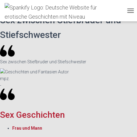
Spankify
»
Erotische Geschichten
»
♥
T
Sex zwischen Stiefbruder und
O
G
Stiefschwester
G
L
E
N
A
Sex zwischen Stiefbruder und Stiefschwester
V
I
G
mpz.
A
T
-
I
O
N
Sex Geschichten
Frau und Mann